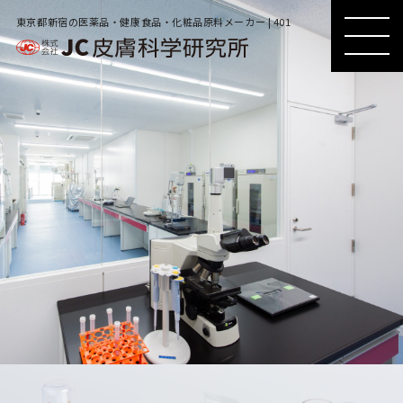
東京都新宿の医薬品・健康食品・化粧品原料メーカー | 401
MENU
MENU