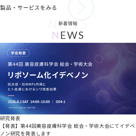
製品・サービスをみる
NEWS
新着情報
N
EWS
研究発表
【発表】第44回美容皮膚科学会 総会・学術大会にてイデベ
ノン研究を発表します