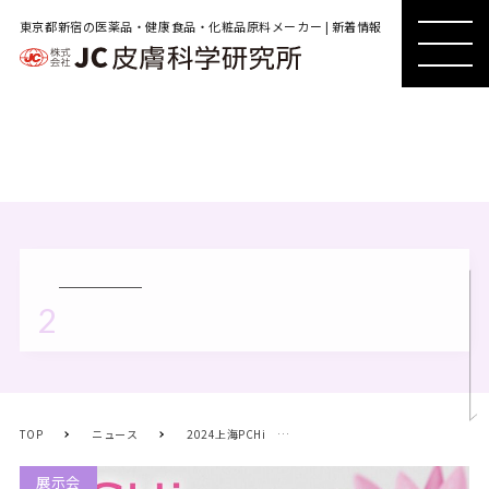
東京都新宿の医薬品・健康食品・化粧品原料メーカー | 新着情報
MENU
MENU
2
TOP
ニュース
2024上海PCHi 出展のお知らせ
展示会