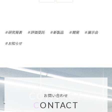
研究発表
評価受託
新製品
開発
展示会
お知らせ
CONTACT
お問い合わせ
C
ONTACT