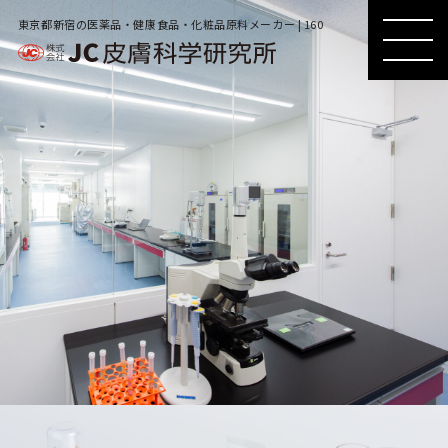
東京都新宿の医薬品・健康食品・化粧品原料メーカー | 160
MENU
MENU