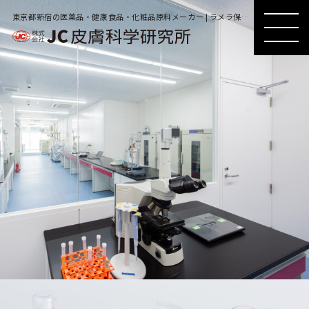
東京都新宿の医薬品・健康食品・化粧品原料メーカー | ラメラ保湿クリーム（さっぱり）
MENU
MENU