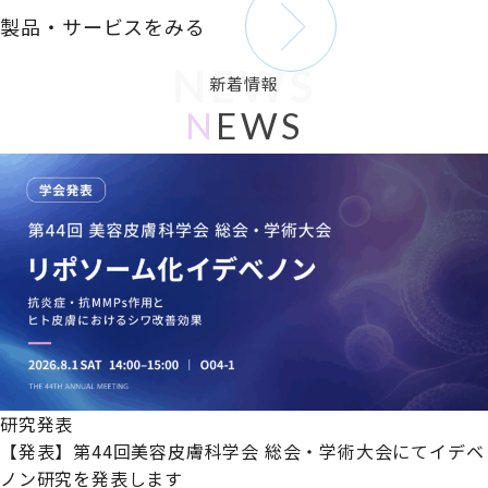
製品・サービスをみる
NEWS
新着情報
N
EWS
研究発表
【発表】第44回美容皮膚科学会 総会・学術大会にてイデベ
ノン研究を発表します