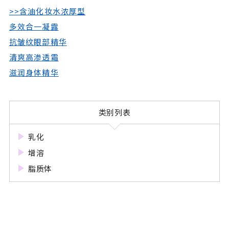
>>含油化妆水浓厚型
多效合一凝露
抗皱纹眼部精华
清爽高渗透霜
滋润身体精华
类别列表
乳化
增溶
脂质体