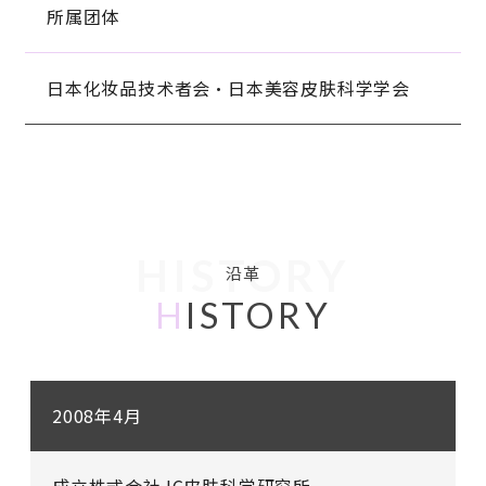
所属团体
日本化妆品技术者会・日本美容皮肤科学学会
HISTORY
沿革
H
ISTORY
2008年4月
成立株式会社JC皮肤科学研究所