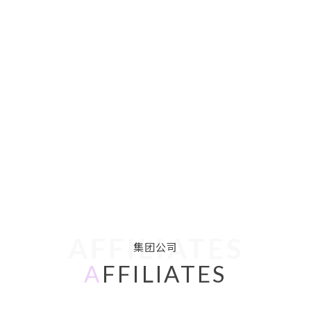
AFFILIATES
集团公司
A
FFILIATES