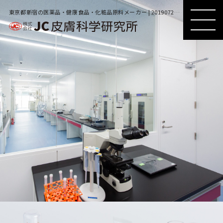
東京都新宿の医薬品・健康食品・化粧品原料メーカー | 20190725154544_bgjeuk5d2v
MENU
MENU