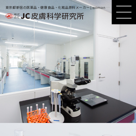
東京都新宿の医薬品・健康食品・化粧品原料メーカー | woman apply moisturizer in hand
MENU
MENU