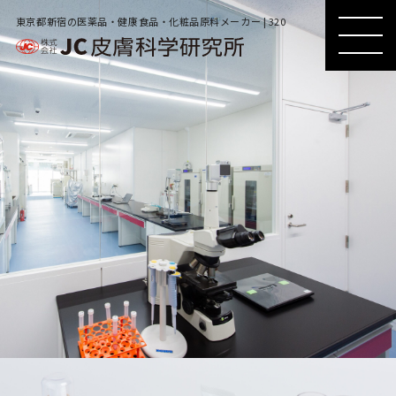
東京都新宿の医薬品・健康食品・化粧品原料メーカー | 320
MENU
MENU