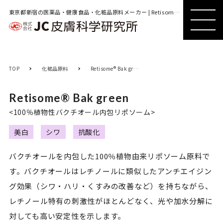
東京都新宿の医薬品・健康食品・化粧品原料メーカー | Retisome® Bak green
MENU
MENU
TOP
化粧品原料
Retisome® Bak green
Retisome® Bak green
<100％植物性バクチオール内包リポソーム>
美白
シワ
抗酸化
バクチオールを内包した100％植物由来リポソーム原料で
す。バクチオールはレチノールに類似したアンチエイジン
グ効果（シワ・ハリ・くすみの改善など）を持ちながら、
レチノール特有の刺激性がほとんどなく、光や加水分解に
対しても高い安定性を示します。