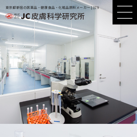
東京都新宿の医薬品・健康食品・化粧品原料メーカー | 379
MENU
MENU