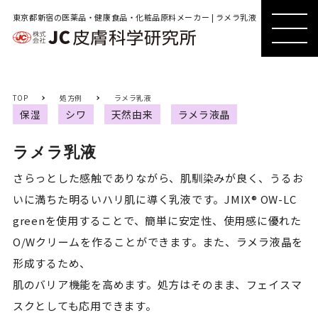
東京都新宿の医薬品・健康食品・化粧品原料メーカー | ラメラ乳液
MENU
MENU
TOP
処方例
ラメラ乳液
保湿
シワ
天然由来
ラメラ液晶
ラメラ乳液
さらっとした感触でありながら、肌馴染みが良く、うるお
いに満ちた明るいハリ肌に導く乳液です。JMIX® OW-LC 
greenを使用することで、簡単に安定性、使用感に優れた
O/Wクリームを作ることができます。また、ラメラ液晶を
形成するため、

肌のバリア機能を高めます。処方はそのまま、フェイスマ