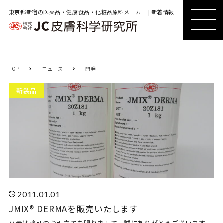
東京都新宿の医薬品・健康食品・化粧品原料メーカー | 新着情報
MENU
MENU
TOP
ニュース
開発
新製品
2011.01.01
JMIX® DERMAを販売いたします
平素は格別のお引立てを賜りまして、誠にありがとうございます。