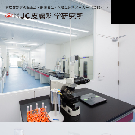
東京都新宿の医薬品・健康食品・化粧品原料メーカー | COS24_LOG_J_CI_1C_K_black.png.coredownload.729808003
MENU
MENU