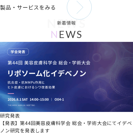
製品・サービスをみる
NEWS
新着情報
N
EWS
研究発表
【発表】第44回美容皮膚科学会 総会・学術大会にてイデベ
ノン研究を発表します