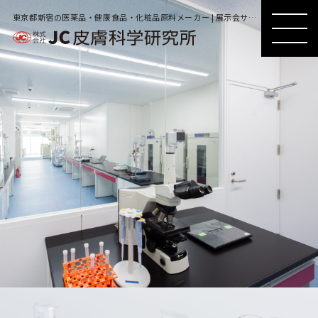
東京都新宿の医薬品・健康食品・化粧品原料メーカー | 展示会サンプル
MENU
MENU