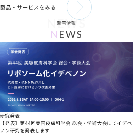
製品・サービスをみる
NEWS
新着情報
N
EWS
研究発表
【発表】第44回美容皮膚科学会 総会・学術大会にてイデベ
ノン研究を発表します