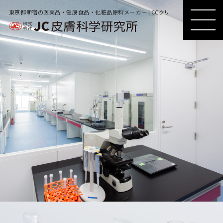
東京都新宿の医薬品・健康食品・化粧品原料メーカー | CCクリームベース
MENU
MENU