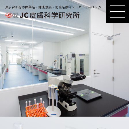
東京都新宿の医薬品・健康食品・化粧品原料メーカー | Vector,Set,Of,Scientific,Illustration,With,Emulsion,Types,Of,Oil
MENU
MENU